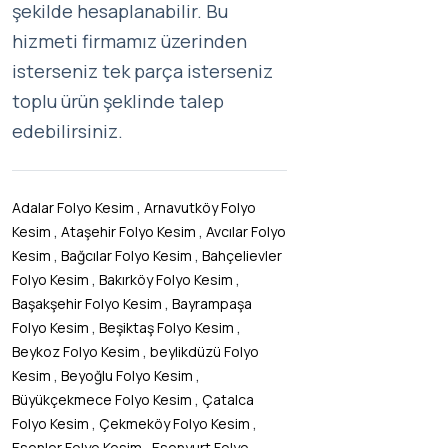
şekilde hesaplanabilir. Bu
hizmeti firmamız üzerinden
isterseniz tek parça isterseniz
toplu ürün şeklinde talep
edebilirsiniz.
,
Adalar Folyo Kesim
Arnavutköy Folyo
,
,
Kesim
Ataşehir Folyo Kesim
Avcılar Folyo
,
,
Kesim
Bağcılar Folyo Kesim
Bahçelievler
,
,
Folyo Kesim
Bakırköy Folyo Kesim
,
Başakşehir Folyo Kesim
Bayrampaşa
,
,
Folyo Kesim
Beşiktaş Folyo Kesim
,
Beykoz Folyo Kesim
beylikdüzü Folyo
,
,
Kesim
Beyoğlu Folyo Kesim
,
Büyükçekmece Folyo Kesim
Çatalca
,
,
Folyo Kesim
Çekmeköy Folyo Kesim
,
Esenler Folyo Kesim
Esenyurt Folyo