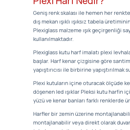
Plexi Harf Nedir?
Geniş renk skalası ile hemen her renkten
dış mekan ışıklı ışıksız tabela üretimin
Plexiglass malzeme ışık geçirgenliği sa
kullanılmaktadır.
Plexiglass kutu harf imalatı plexi levha
başlar. Harf kenar çizgisine göre santim
yapıştırıcısı ile birbirine yapıştırılmak s
Plexi kutuların içine oturacak ölçüde 
döşenen led ışıklar Pleksi kutu harfin içi
yüzü ve kenar banları farklı renklerde üre
Harfler bir zemin üzerine montajlanabil
montajlanabilir veya direkt olarak duvar