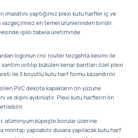
 imalatını yaptığımız plexi kutu harfler iç ve
in vazgeçilmez en temel ürünlerinden biridir.
yesinde ışıklı tabela üretiminde
lardan logonun cnc router tezgahta kesimi ile
 santim ısıtılıp bükülen kenar bantları özel plexi
ureti ile 3 boyutlu kutu harf formu kazandırılır.
kesilen PVC dekota kapakların ön yüzüne
ni ve dışını aydınlatır. Plexi kutu harflerin ön
tilebilir.
ir, alüminyum küpeşte borular üzerine
a montajı yapılabilir duvara yapılacak kutu harf